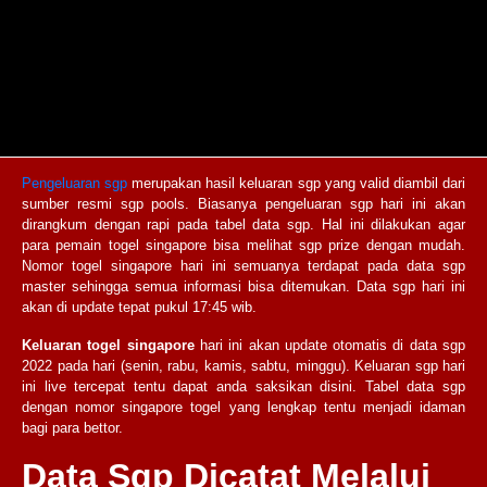
Pengeluaran sgp
merupakan hasil keluaran sgp yang valid diambil dari
sumber resmi sgp pools. Biasanya pengeluaran sgp hari ini akan
dirangkum dengan rapi pada tabel data sgp. Hal ini dilakukan agar
para pemain togel singapore bisa melihat sgp prize dengan mudah.
Nomor togel singapore hari ini semuanya terdapat pada data sgp
master sehingga semua informasi bisa ditemukan. Data sgp hari ini
akan di update tepat pukul 17:45 wib.
Keluaran togel singapore
hari ini akan update otomatis di data sgp
2022 pada hari (senin, rabu, kamis, sabtu, minggu). Keluaran sgp hari
ini live tercepat tentu dapat anda saksikan disini. Tabel data sgp
dengan nomor singapore togel yang lengkap tentu menjadi idaman
bagi para bettor.
Data Sgp Dicatat Melalui